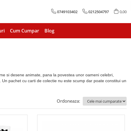
0749103402
0212504797
0,00
uri
Cum Cumpar
Blog
 filme si desene animate, pana la povestea unor oameni celebri,
rate. Un pachet cu carti de colectie nu este scump dar poate constitui un
Ordoneaza: