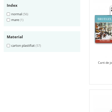
Index
normal
(56)
mare
(1)
Material
carton plastifiat
(57)
Carti de j