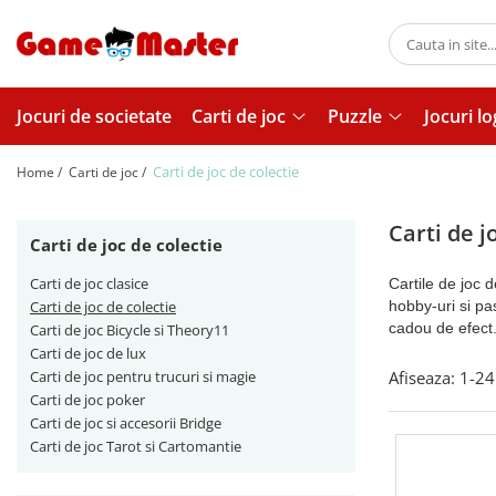
Carti de joc
Puzzle
Jocuri de societate
Carti de joc
Puzzle
Jocuri lo
Carti de joc clasice
Puzzle pentru adulti
Carti de joc de colectie
Puzzle pentru copii
Carti de joc de colectie
Home /
Carti de joc /
Carti de joc Bicycle si Theory11
Carti de joc de lux
Carti de j
Carti de joc de colectie
Carti de joc pentru trucuri si magie
Carti de joc clasice
Cartile de joc 
Carti de joc poker
Carti de joc de colectie
hobby-uri si pas
Carti de joc si accesorii Bridge
cadou de efect. 
Carti de joc Bicycle si Theory11
Carti de joc de lux
Carti de joc Tarot si Cartomantie
Carti de joc pentru trucuri si magie
Afiseaza:
1-
24
Carti de joc poker
Carti de joc si accesorii Bridge
Carti de joc Tarot si Cartomantie