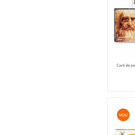
Carti de j
NOU