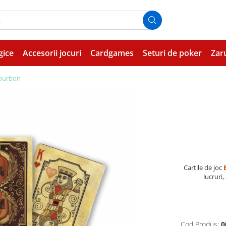
gice
Accesorii jocuri
Cardgames
Seturi de poker
Zar
Bourbon
Cartile de joc
lucruri,
Cod Produs:
0