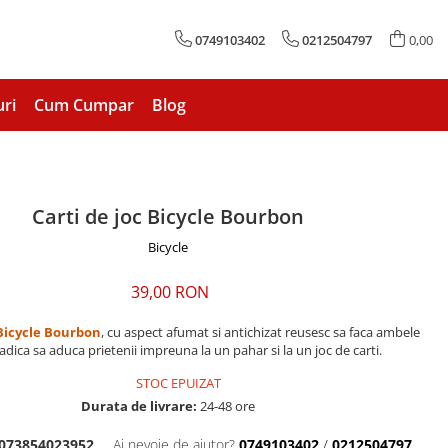
0749103402
0212504797
0,00
uri
Cum Cumpar
Blog
Carti de joc Bicycle Bourbon
Bicycle
39,00 RON
Bicycle Bourbon
, cu aspect afumat si antichizat reusesc sa faca ambele
 adica sa aduca prietenii impreuna la un pahar si la un joc de carti.
STOC EPUIZAT
Durata de livrare:
24-48 ore
073854023952
Ai nevoie de ajutor?
0749103402
/
0212504797