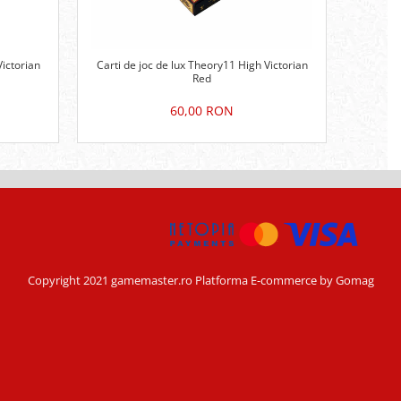
Victorian
Carti de joc de lux Theory11 High Victorian
Car
Red
60,00 RON
Copyright 2021 gamemaster.ro
Platforma E-commerce by Gomag