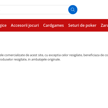
gice
Accesorii jocuri
Cardgames
Seturi de poker
Zar
e comercializate de acest site, cu exceptia celor resigilate, beneficiaza de co
oduselor resigilate, in ambalajele originale.