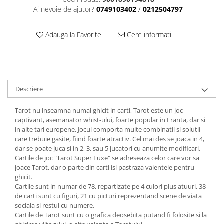
Ai nevoie de ajutor?
0749103402
/
0212504797
Adauga la Favorite
Cere informatii
Descriere
Tarot nu inseamna numai ghicit in carti, Tarot este un joc
captivant, asemanator whist-ului, foarte popular in Franta, dar si
in alte tari europene. Jocul comporta multe combinatii si solutii
care trebuie gasite, fiind foarte atractiv. Cel mai des se joaca in 4,
dar se poate juca si in 2, 3, sau 5 jucatori cu anumite modificari.
Cartile de joc "Tarot Super Luxe" se adreseaza celor care vor sa
joace Tarot, dar o parte din carti isi pastraza valentele pentru
ghicit.
Cartile sunt in numar de 78, repartizate pe 4 culori plus atuuri, 38
de carti sunt cu figuri, 21 cu picturi reprezentand scene de viata
sociala si restul cu numere.
Cartile de Tarot sunt cu o grafica deosebita putand fi folosite si la