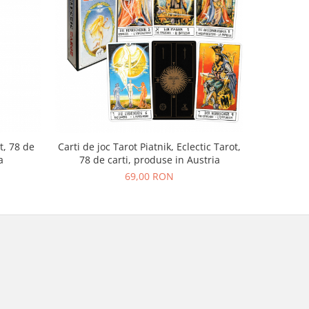
t, 78 de
Carti de joc Tarot Piatnik, Eclectic Tarot,
Carti de
a
78 de carti, produse in Austria
Marseil
69,00 RON