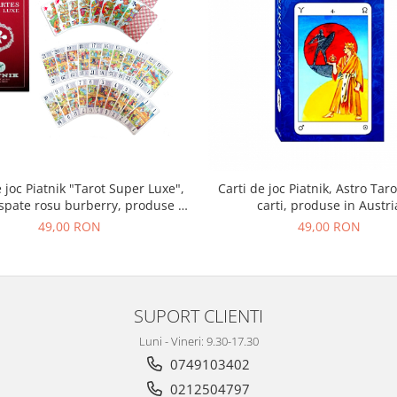
e joc Piatnik "Tarot Super Luxe",
Carti de joc Piatnik, Astro Taro
spate rosu burberry, produse in
carti, produse in Austri
Austria - Copie
49,00 RON
49,00 RON
SUPORT CLIENTI
Luni - Vineri: 9.30-17.30
0749103402
0212504797