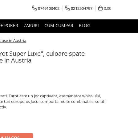
0749103402
0212504797
0,00
DE POKER
ZARURI
CUM CUMPAR
BLOG
duse in Austria
arot Super Luxe", culoare spate
e in Austria
arti, Tarot este un joc captivant, asemanator whist-ului,
alte tari europene. Jocul comporta multe combinatii si solutii
ctiv.
A IN COS