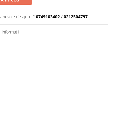
Ai nevoie de ajutor?
0749103402
/
0212504797
informatii