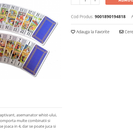
Cod Produs:
9001890194818
Adauga la Favorite
Cere 
captivant, asemanator whist-ului,
l comporta multe combinatii si
se joaca in 4, dar se poate juca si