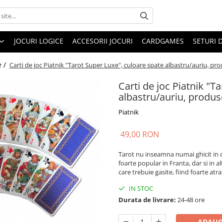
JOCURI LOGICE
ACCESORII JOCURI
CARDGAMES
SETURI 
e /
Carti de joc Piatnik "Tarot Super Luxe", culoare spate albastru/auriu, pro
Carti de joc Piatnik "T
albastru/auriu, produs
Piatnik
49,00 RON
Tarot nu inseamna numai ghicit in c
foarte popular in Franta, dar si in 
care trebuie gasite, fiind foarte atra
IN STOC
Durata de livrare:
24-48 ore
ADAUG