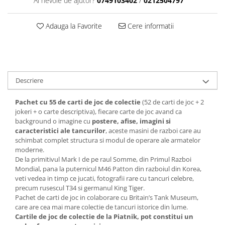
Ai nevoie de ajutor?
0749103402
/
0212504797
Adauga la Favorite
Cere informatii
Descriere
Pachet cu 55 de carti de joc de colectie
(52 de carti de joc + 2
jokeri + o carte descriptiva), fiecare carte de joc avand ca
background o imagine cu
postere, afise, imagini si
caracteristici ale tancurilor
, aceste masini de razboi care au
schimbat complet structura si modul de operare ale armatelor
moderne.
De la primitivul Mark I de pe raul Somme, din Primul Razboi
Mondial, pana la puternicul M46 Patton din razboiul din Korea,
veti vedea in timp ce jucati, fotografii rare cu tancuri celebre,
precum rusescul T34 si germanul King Tiger.
Pachet de carti de joc in colaborare cu Britain’s Tank Museum,
care are cea mai mare colectie de tancuri istorice din lume.
Cartile de joc de colectie de la Piatnik, pot constitui un