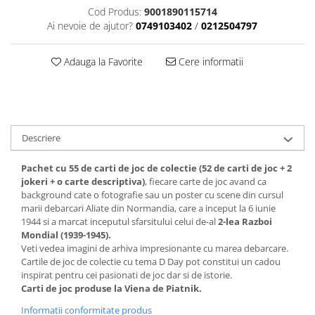
Cod Produs:
9001890115714
Ai nevoie de ajutor?
0749103402
/
0212504797
Adauga la Favorite
Cere informatii
Descriere
Pachet cu 55 de carti de joc de colectie (52 de carti de joc + 2
jokeri + o carte descriptiva)
, fiecare carte de joc avand ca
background cate o fotografie sau un poster cu scene din cursul
marii debarcari Aliate din Normandia, care a inceput la 6 iunie
1944 si a marcat inceputul sfarsitului celui de-al
2-lea Razboi
Mondial (1939-1945).
Veti vedea imagini de arhiva impresionante cu marea debarcare.
Cartile de joc de colectie cu tema D Day pot constitui un cadou
inspirat pentru cei pasionati de joc dar si de istorie.
Carti de joc produse la Viena de Piatnik.
Informatii conformitate produs