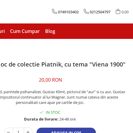
0749103402
0212504797
0,00
uri
Cum Cumpar
Blog
joc de colectie Piatnik, cu tema "Viena 1900"
20,00 RON
 parintele psihanalizei, Gustav Klimt, pictorul de “aur” si cu aur, Gustav
mpozitorul continuator al lui Wagner, sunt numai cateva din aceste
personalitati care apar pe cartile de joc.
IN STOC
Durata de livrare:
24-48 ore
ADAUGA IN COS