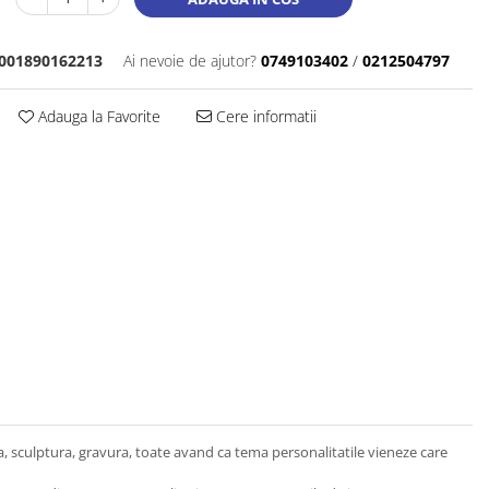
001890162213
Ai nevoie de ajutor?
0749103402
/
0212504797
Adauga la Favorite
Cere informatii
ra, sculptura, gravura, toate avand ca tema personalitatile vieneze care