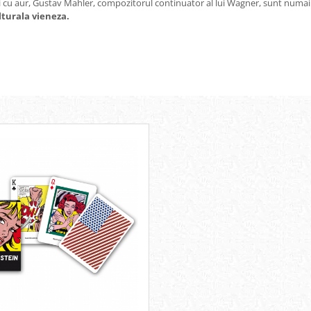
i cu aur, Gustav Mahler, compozitorul continuator al lui Wagner, sunt numai c
lturala vieneza.