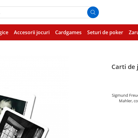
gice
Accesorii jocuri
Cardgames
Seturi de poker
Zar
Carti de 
Sigmund Freud,
Mahler, co