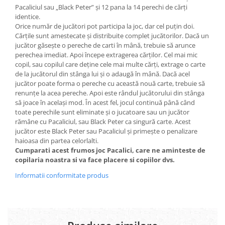
Pacaliciul sau „Black Peter” și 12 pana la 14 perechi de cărți
identice.
Orice număr de jucători pot participa la joc, dar cel puțin doi.
Cărțile sunt amestecate și distribuite complet jucătorilor. Dacă un
jucător găsește o pereche de carti în mână, trebuie să arunce
perechea imediat. Apoi începe extragerea cărților. Cel mai mic
copil, sau copilul care deține cele mai multe cărți, extrage o carte
de la jucătorul din stânga lui și o adaugă în mână. Dacă acel
jucător poate forma o pereche cu această nouă carte, trebuie să
renunțe la acea pereche. Apoi este rândul jucătorului din stânga
să joace în același mod. În acest fel, jocul continuă până când
toate perechile sunt eliminate și o jucatoare sau un jucător
rămâne cu Pacaliciul, sau Black Peter ca singură carte. Acest
jucător este Black Peter sau Pacaliciul și primește o penalizare
haioasa din partea celorlalti.
Cumparati acest frumos joc Pacalici, care ne aminteste de
copilaria noastra si va face placere si copiilor dvs.
Informatii conformitate produs