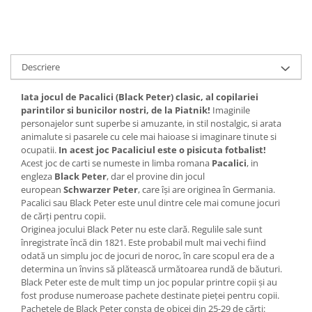
Descriere
Iata jocul de Pacalici (Black Peter) clasic, al copilariei
parintilor si bunicilor nostri, de la Piatnik!
Imaginile
personajelor sunt superbe si amuzante, in stil nostalgic, si arata
animalute si pasarele cu cele mai haioase si imaginare tinute si
ocupatii.
In acest joc Pacaliciul este o pisicuta fotbalist!
Acest joc de carti se numeste in limba romana
Pacalici
, in
engleza
Black Peter
, dar el provine din jocul
european
Schwarzer Peter
, care își are originea în Germania.
Pacalici sau Black Peter este unul dintre cele mai comune jocuri
de cărți pentru copii.
Originea jocului Black Peter nu este clară. Regulile sale sunt
înregistrate încă din 1821. Este probabil mult mai vechi fiind
odată un simplu joc de jocuri de noroc, în care scopul era de a
determina un învins să plătească următoarea rundă de băuturi.
Black Peter este de mult timp un joc popular printre copii și au
fost produse numeroase pachete destinate pieței pentru copii.
Pachetele de Black Peter consta de obicei din 25-29 de cărți: