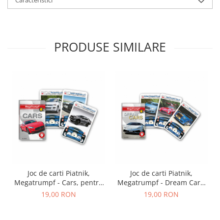
Caracteristici
PRODUSE SIMILARE
Joc de carti Piatnik,
Joc de carti Piatnik,
Megatrumpf - Cars, pentru
Megatrumpf - Dream Cars,
2-4 jucatori de peste 7 ani
pentru 2-4 jucatori de peste
19,00 RON
19,00 RON
7 ani