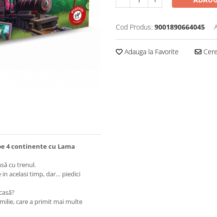
Cod Produs:
9001890664045
Adauga la Favorite
Cere 
i pe 4 continente cu Lama
să cu trenul.
 in acelasi timp, dar… piedici
acasă?
milie, care a primit mai multe