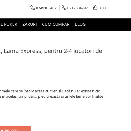
0749103402
0212504797
0,00
DE POKER
ZARURI
CUM CUMPAR
BLOG
k, Lama Express, pentru 2-4 jucatori de
imele care se întorc acasă cu trenul.Dacă nu ar exista nicio
in acelasi timp, dar… piedici exista si unlele lame vor fi silite
A IN COS