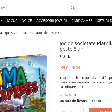
JOCURI LOGICE
ACCESORII JOCURI
CARDGAMES
SETURI 
a Express, pentru 2-4 jucatori de peste 5 ani
Joc de societate Piatni
peste 5 ani
Piatnik
89,00 RON
Toate lamele din turmă vor să fie pr
piedica neașteptată, toate ar ajunge 
sa coboare din tren.
IN STOC
Durata de livrare:
24-48 ore
ADAUG