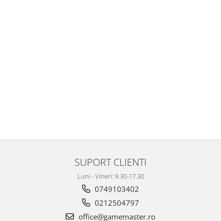
SUPORT CLIENTI
Luni - Vineri: 9.30-17.30
0749103402
0212504797
office@gamemaster.ro