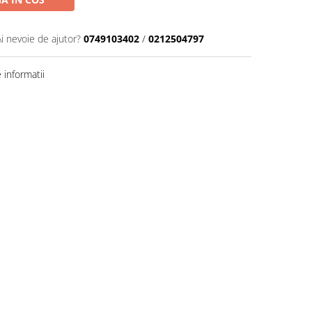
Ai nevoie de ajutor?
0749103402
/
0212504797
informatii