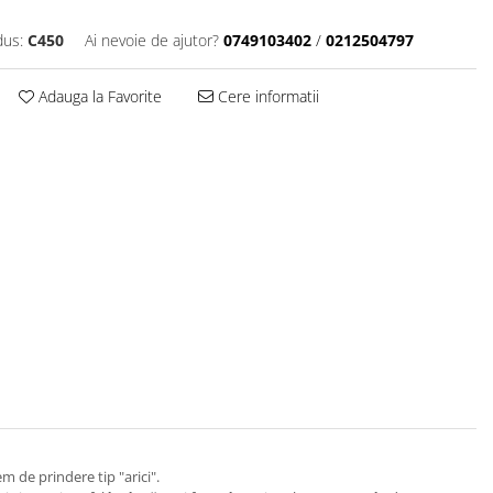
dus:
C450
Ai nevoie de ajutor?
0749103402
/
0212504797
Adauga la Favorite
Cere informatii
 de prindere tip "arici".