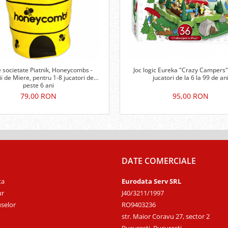
e societate Piatnik, Honeycombs -
Joc logic Eureka "Crazy Campers"
i de Miere, pentru 1-8 jucatori de
jucatori de la 6 la 99 de an
peste 6 ani
79,00 RON
95,00 RON
DATE COMERCIALE
ta
Eurodata Serv SRL
ur
J40/3211/1997
selor
RO9403236
str. Maior Coravu 27, sector 2