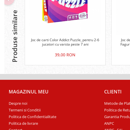
Produse similare
Joc de carti Color Addict Puzzle, pentru 2-6
Joc d
jucatori cu varsta peste 7 ani
Faguri
39,00 RON
MAGAZINUL MEU
CLIENTI
Despre noi
Metode de Pla
Termeni si Conditii
Politica de Ret
Politica de Confidentialitate
Garantia Produ
Politica de livrare
ANPC