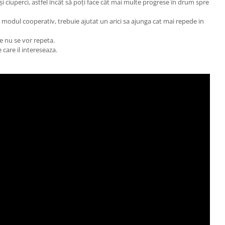
și ciuperci, astfel încât să poți face cât mai multe progrese în drum spre
n modul cooperativ, trebuie ajutat un arici sa ajunga cat mai repede in
e nu se vor repeta.
 care il intereseaza.