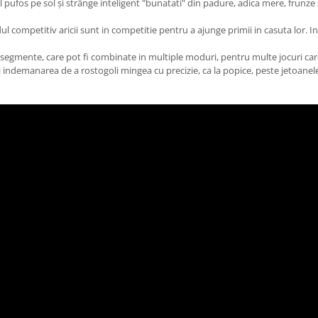
l pufos pe sol și strânge inteligent "bunatati" din padure, adica mere, frunze 
l competitiv aricii sunt in competitie pentru a ajunge primii in casuta lor. I
 segmente, care pot fi combinate in multiple moduri, pentru multe jocuri car
 si indemanarea de a rostogoli mingea cu precizie, ca la popice, peste jetoanele