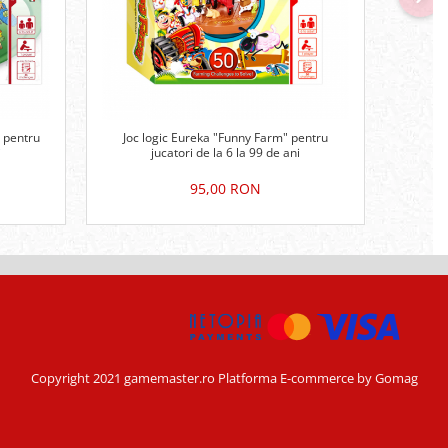
 pentru
Joc logic Eureka "Funny Farm" pentru
Joc l
i
jucatori de la 6 la 99 de ani
95,00 RON
Copyright 2021 gamemaster.ro
Platforma E-commerce by Gomag