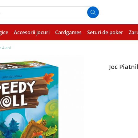
gice
Accesorii jocuri
Cardgames
Seturi de poker
Zar
e 4 ani
Joc Piatni