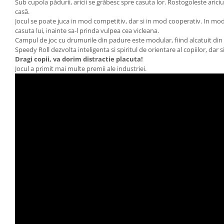
Sub cupola pădurii, aricii se grăbesc spre casuta lor. Rostogoleste ariciu
casă.
Jocul se poate juca in mod competitiv, dar si in mod cooperativ. In modu
casuta lui, inainte sa-l prinda vulpea cea vicleana.
Campul de joc cu drumurile din padure este modular, fiind alcatuit din
Speedy Roll dezvolta inteligenta si spiritul de orientare al copiilor, dar
Dragi copii, va dorim distractie placuta!
Jocul a primit mai multe premii ale industriei.