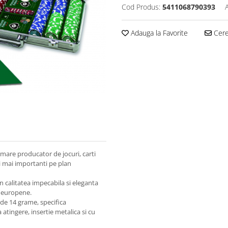
Cod Produs:
5411068790393
Adauga la Favorite
Cere 
 mare producator de jocuri, carti
cei mai importanti pe plan
n calitatea impecabila si eleganta
r europene.
 de 14 grame, specifica
a atingere, insertie metalica si cu