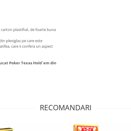
 carton plastifiat, de foarte buna
in plexiglas pe care este
tifea, care ii confera un aspect
 jucat Poker Texas Hold`em din
RECOMANDARI