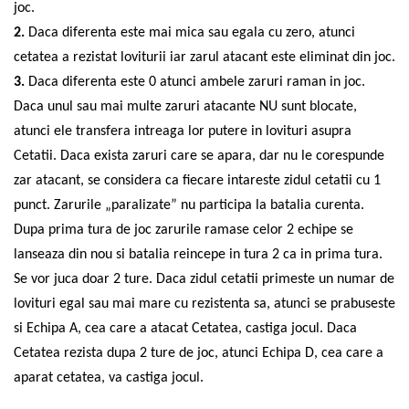
joc.
2.
Daca diferenta este mai mica sau egala cu zero, atunci
cetatea a rezistat loviturii iar zarul atacant este eliminat din joc.
3.
Daca diferenta este 0 atunci ambele zaruri raman in joc.
Daca unul sau mai multe zaruri atacante NU sunt blocate,
atunci ele transfera intreaga lor putere in lovituri asupra
Cetatii. Daca exista zaruri care se apara, dar nu le corespunde
zar atacant, se considera ca fiecare intareste zidul cetatii cu 1
punct. Zarurile „paralizate” nu participa la batalia curenta.
Dupa prima tura de joc zarurile ramase celor 2 echipe se
lanseaza din nou si batalia reincepe in tura 2 ca in prima tura.
Se vor juca doar 2 ture. Daca zidul cetatii primeste un numar de
lovituri egal sau mai mare cu rezistenta sa, atunci se prabuseste
si Echipa A, cea care a atacat Cetatea, castiga jocul. Daca
Cetatea rezista dupa 2 ture de joc, atunci Echipa D, cea care a
aparat cetatea, va castiga jocul.