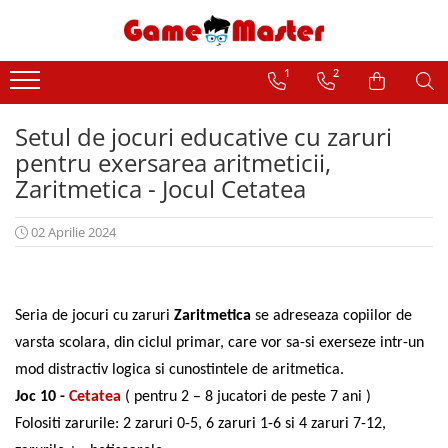
Carti de joc
Puzzle
1
2
Carti de joc clasice
Puzzle pentru adulti
Setul de jocuri educative cu zaruri
Carti de joc de colectie
Puzzle pentru copii
pentru exersarea aritmeticii,
Carti de joc Bicycle si Theory11
Zaritmetica - Jocul Cetatea
Carti de joc de lux
Carti de joc pentru trucuri si magie
02 Aprilie 2024
Carti de joc poker
Carti de joc si accesorii Bridge
Seria de jocuri cu zaruri
Zaritmetica
se adreseaza copiilor de
Carti de joc Tarot si Cartomantie
varsta scolara, din ciclul primar, care vor sa-si exerseze intr-un
mod distractiv logica si cunostintele de aritmetica.
Joc 10 -
Cetatea
( pentru 2 – 8 jucatori de peste 7 ani )
Folositi zarurile: 2 zaruri 0-5, 6 zaruri 1-6 si 4 zaruri 7-12,