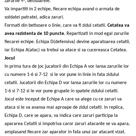
zarurile +-, betisoarele.
Va impartiti in 2 echipe, fiecare echipa avand o armata de
soldatei patratei, adica zaruri.
Formati din betisoare o linie, care va fi zidul cetatii.
Cetatea va
avea rezistenta de 10 puncte
. Repartizati in mod egal zarurile
fiecarei echipe. Echipa D(defensiva) devine aparatoarea cetatii,
iar Echipa A(atac) va trebui sa atace si sa cucereasca Cetatea.
Jocul
In prima tura de joc jucatorii din Echipa A vor lansa zarurile lor
cu numere 1-6 si 7-12 si le vor pune in linie in fata zidului
cetatii. Jucatorii din Echipa D vor lansa zarurile lor cu numere
1-6 si 7-12 si le vor pune grupate in spatele zidului cetatii.
Jocul este inceput de Echipa A care va alege cu ce zaruri va
ataca si le va avansa mai aproape de zidul cetatii. In replica,
Echipa D, care se apara, va indica care zaruri participa la
apararea Cetatii si impotriva caror zaruri atacante se va apara,
amplasand fiecare zar aparator in fata unui zar atacant vizat.