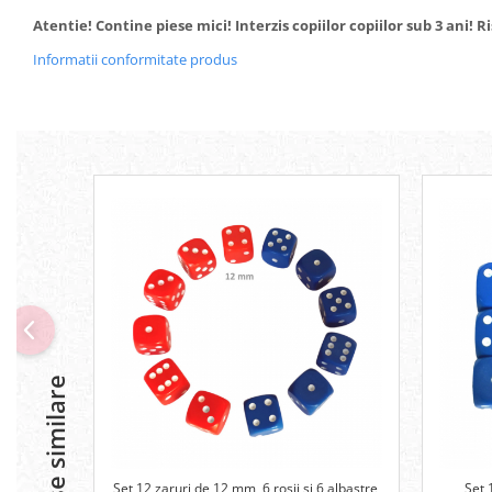
Atentie! Contine piese mici! Interzis copiilor copiilor sub 3 ani! R
Informatii conformitate produs
Produse similare
Set 12 zaruri de 12 mm, 6 rosii si 6 albastre,
Set 