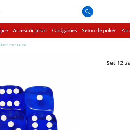
gice
Accesorii jocuri
Cardgames
Seturi de poker
Zar
lastic translucid
Set 12 z