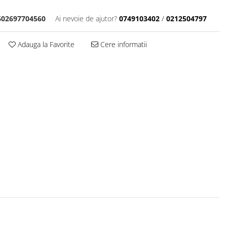
602697704560
Ai nevoie de ajutor?
0749103402
/
0212504797
Adauga la Favorite
Cere informatii