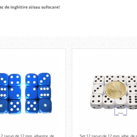
isc de inghitire si/sau sufocare!
12 zaruri de 12 mm, albastre, de
Set 12 zaruri de 12 mm, albe, de c