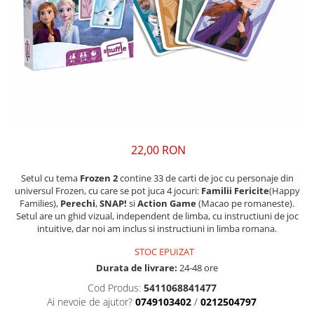
22,00 RON
Setul cu tema
Frozen 2
contine 33 de carti de joc cu personaje din
universul Frozen, cu care se pot juca 4 jocuri:
Familii Fericite
(Happy
Families),
Perechi
,
SNAP!
si
Action Game
(Macao pe romaneste).
Setul are un ghid vizual, independent de limba, cu instructiuni de joc
intuitive, dar noi am inclus si instructiuni in limba romana.
STOC EPUIZAT
Durata de livrare:
24-48 ore
Cod Produs:
5411068841477
Ai nevoie de ajutor?
0749103402
/
0212504797