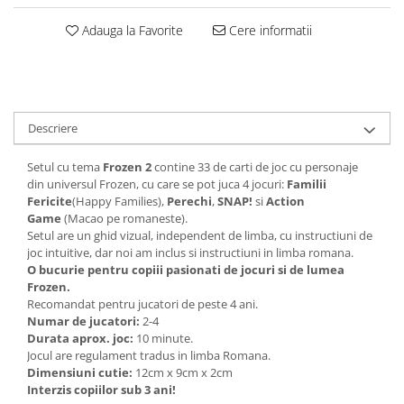
Adauga la Favorite
Cere informatii
Descriere
Setul cu tema
Frozen 2
contine 33 de carti de joc cu personaje
din universul Frozen, cu care se pot juca 4 jocuri:
Familii
Fericite
(Happy Families),
Perechi
,
SNAP!
si
Action
Game
(Macao pe romaneste).
Setul are un ghid vizual, independent de limba, cu instructiuni de
joc intuitive, dar noi am inclus si instructiuni in limba romana.
O bucurie pentru copiii pasionati de jocuri si de lumea
Frozen.
Recomandat pentru jucatori de peste 4 ani.
Numar de jucatori:
2-4
Durata aprox. joc:
10 minute.
Jocul are regulament tradus in limba Romana.
Dimensiuni cutie:
12cm x 9cm x 2cm
Interzis copiilor sub 3 ani!