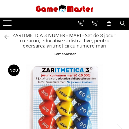
Carti de joc
Puzzle
1
2
Carti de joc clasice
Puzzle pentru adulti
ZARITMETICA 3 NUMERE MARI - Set de 8 jocuri
Carti de joc de colectie
Puzzle pentru copii
cu zaruri, educative si distractive, pentru
exersarea aritmeticii cu numere mari
Carti de joc Bicycle si Theory11
GameMaster
Carti de joc de lux
Carti de joc pentru trucuri si magie
NOU
Carti de joc poker
Carti de joc si accesorii Bridge
Carti de joc Tarot si Cartomantie