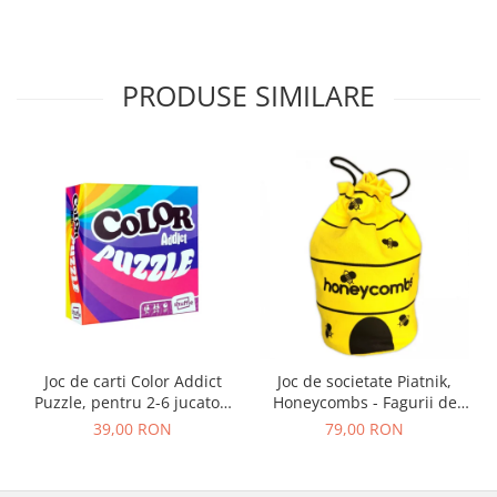
PRODUSE SIMILARE
Joc de carti Color Addict
Joc de societate Piatnik,
Puzzle, pentru 2-6 jucatori
Honeycombs - Fagurii de
cu varsta peste 7 ani
Miere, pentru 1-8 jucatori
39,00 RON
79,00 RON
de peste 6 ani