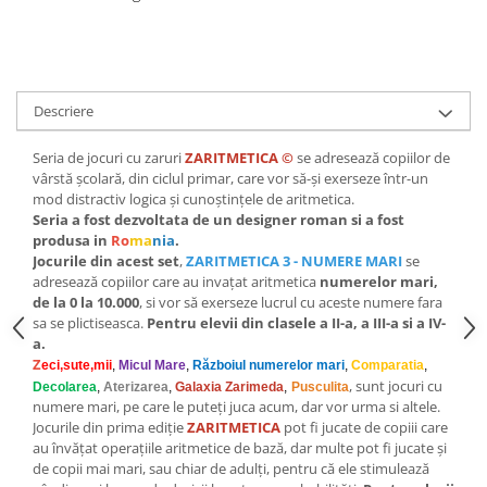
Descriere
Seria de jocuri cu zaruri
ZARITMETICA
©
se adresează copiilor de
vârstă școlară, din ciclul primar, care vor să-și exerseze într-un
mod distractiv logica și cunoștințele de aritmetica.
Seria a fost dezvoltata de un designer roman si a fost
produsa in
Ro
ma
nia
.
Jocurile din acest set
,
ZARITMETICA 3 - NUMERE MARI
se
adresează copiilor care au invațat aritmetica
numerelor mari,
de la 0 la 10.000
, si vor să exerseze lucrul cu aceste numere fara
sa se plictiseasca.
Pentru elevii din clasele a II-a, a III-a si a IV-
a.
Z
eci,sute,mii
,
Micul Mare
,
Război
ul numerelor mari
,
Comparatia
,
, sunt jocuri cu
Decolarea
,
Aterizarea
,
Galaxia Zarimeda
,
Pusculita
numere mari, pe care le puteți juca acum, dar vor urma si altele.
Jocurile din prima ediție
ZARITMETICA
pot fi jucate de copiii care
au învățat operațiile aritmetice de bază, dar multe pot fi jucate și
de copii mai mari, sau chiar de adulți, pentru că ele stimulează