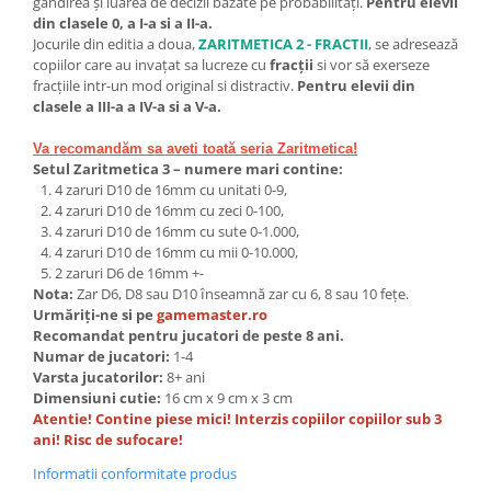
gândirea și luarea de decizii bazate pe probabilități.
Pentru elevii
din clasele 0, a I-a si a II-a.
Jocurile din editia a doua,
ZARITMETICA 2 - FRACTII
, se adresează
copiilor care au invațat sa lucreze cu
fracții
si vor să exerseze
fracțiile intr-un mod original si distractiv.
Pentru elevii din
clasele a III-a a IV-a si a V-a.
Va recomandăm sa aveti toată seria Zaritmetica!
Setul Zaritmetica 3 – numere mari contine:
4 zaruri D10 de 16mm cu unitati 0-9,
4 zaruri D10 de 16mm cu zeci 0-100,
4 zaruri D10 de 16mm cu sute 0-1.000,
4 zaruri D10 de 16mm cu mii 0-10.000,
2 zaruri D6 de 16mm +-
Nota:
Zar D6, D8 sau D10 ȋnseamnă zar cu 6, 8 sau 10 fețe.
Urmăriți-ne si pe
gamemaster.ro
Recomandat pentru jucatori de peste 8 ani.
Numar de jucatori:
1-4
Varsta jucatorilor:
8+ ani
Dimensiuni cutie:
16
cm x 9 cm x 3 cm
Atentie! Contine piese mici! Interzis copiilor copiilor sub 3
ani! Risc de sufocare!
Informatii conformitate produs