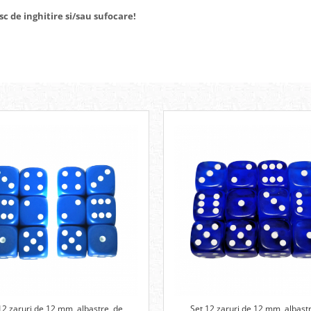
isc de inghitire si/sau sufocare!
12 zaruri de 12 mm, albastre, de
Set 12 zaruri de 12 mm, albastr