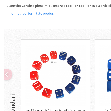
Atentie! Contine piese mici! Interzis copiilor copiilor sub 3 ani! R
Informatii conformitate produs
Set 12 zaruri de 12 mm, 6 rosii si 6 albastre,
Set 