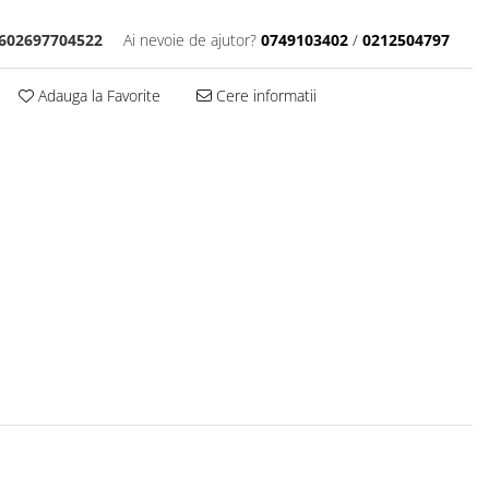
602697704522
Ai nevoie de ajutor?
0749103402
/
0212504797
Adauga la Favorite
Cere informatii