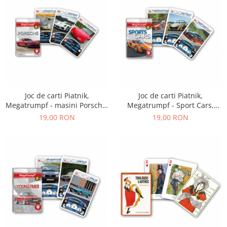
Joc de carti Piatnik,
Joc de carti Piatnik,
Megatrumpf - masini Porsche,
Megatrumpf - Sport Cars,
pentru 2-4 jucatori de peste 7
pentru 2-4 jucatori de peste 7
19,00 RON
19,00 RON
ani
ani