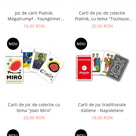
Joc de carti Piatnik,
Carti de joc de colectie
Megatrumpf - Youngtimer
Piatnik, cu tema "Toulouse
Cars, pentru 2-4 jucatori de
Lautrec"
19,00 RON
20,00 RON
peste 7 ani
NOU
NOU
Carti de joc de colectie cu
Carti de joc traditionale
tema "Joan Miro"
italiene - Napoletane
20,00 RON
18,00 RON
NOU
NOU