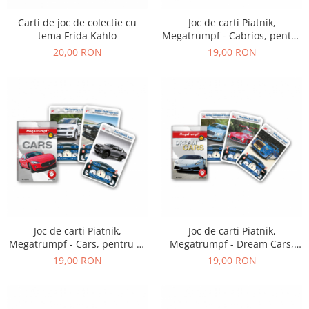
Carti de joc de colectie cu
Joc de carti Piatnik,
tema Frida Kahlo
Megatrumpf - Cabrios, pentru
2-4 jucatori de peste 7 ani
20,00 RON
19,00 RON
Joc de carti Piatnik,
Joc de carti Piatnik,
Megatrumpf - Cars, pentru 2-
Megatrumpf - Dream Cars,
4 jucatori de peste 7 ani
pentru 2-4 jucatori de peste 7
19,00 RON
19,00 RON
ani