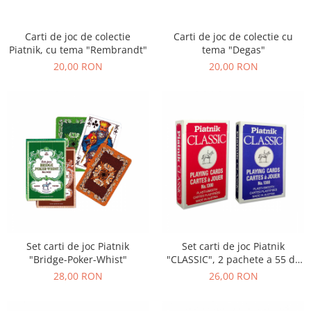
Carti de joc de colectie
Carti de joc de colectie cu
Piatnik, cu tema "Rembrandt"
tema "Degas"
20,00 RON
20,00 RON
Set carti de joc Piatnik
Set carti de joc Piatnik
"Bridge-Poker-Whist"
"CLASSIC", 2 pachete a 55 de
carti, unul rosu, celalalt
28,00 RON
26,00 RON
albastru, fabricate in Austria