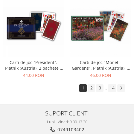
Carti de joc "President",
Carti de joc "Monet -
Piatnik (Austria), 2 pachete a
Gardens", Piatnik (Austria), 2
52 de carti + 3 jokeri
pachete in cutie de lux
44,00 RON
46,00 RON
1
2
3
14
...
SUPORT CLIENTI
Luni - Vineri: 9.30-17.30
0749103402